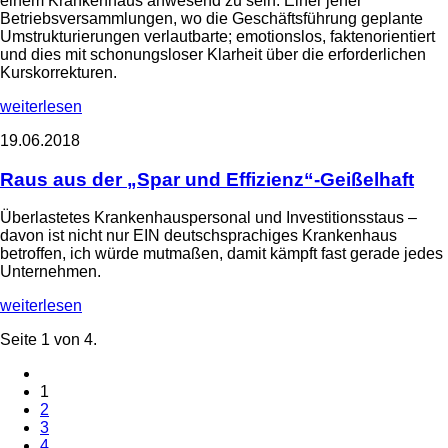
einem Krankenhaus anwesend zu sein. Einer jener
Betriebsversammlungen, wo die Geschäftsführung geplante
Umstrukturierungen verlautbarte; emotionslos, faktenorientiert
und dies mit schonungsloser Klarheit über die erforderlichen
Kurskorrekturen.
weiterlesen
19.06.2018
Raus aus der „Spar und Effizienz“-Geißelhaft
Überlastetes Krankenhauspersonal und Investitionsstaus –
davon ist nicht nur EIN deutschsprachiges Krankenhaus
betroffen, ich würde mutmaßen, damit kämpft fast gerade jedes
Unternehmen.
weiterlesen
Seite 1 von 4.
1
2
3
4