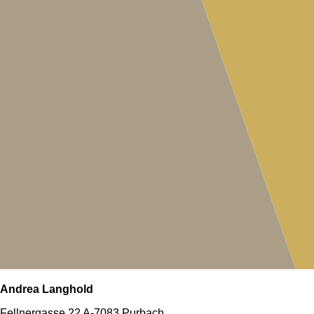
Andrea Langhold
Fellnergasse 22
A-7083 Purbach